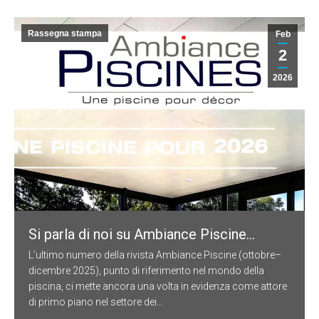
Rassegna stampa
Feb
2
2026
Si parla di noi su Ambiance Piscine…
L’ultimo numero della rivista Ambiance Piscine (ottobre–
dicembre 2025), punto di riferimento nel mondo della
piscina, ci mette ancora una volta in evidenza come attore
di primo piano nel settore dei…