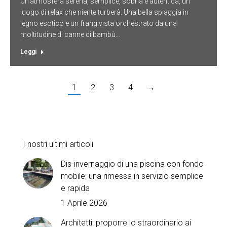
Un’atmosfera serena, semplice, sobria e autentica, un
luogo di relax che niente turberà. Una bella spiaggia in
legno esotico e un frangivista orchestrato da una
moltitudine di canne di bambù…
Leggi
1
2
3
4
→
I nostri ultimi articoli
Dis-invernaggio di una piscina con fondo
mobile: una rimessa in servizio semplice
e rapida
1 Aprile 2026
Architetti: proporre lo straordinario ai