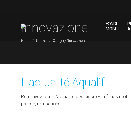
Innovazione
FONDI
P
MOBILI
A
You are here:
Home
Notizia
Category "Innovazione"
L'actualité Aqualift...
Retrouvez toute l’actualité des piscines à fonds mobile
presse, réalisations…
Innovazione
Ott