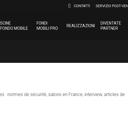
CONTATTI
SERVIZIO POST-VE
ISCINE
FONDI
DIVENTATE
REALIZZAZIONI
 FONDO MOBILE
MOBILI PRO
PARTNER
s : normes de sécurité, salons en France, interview, articles de