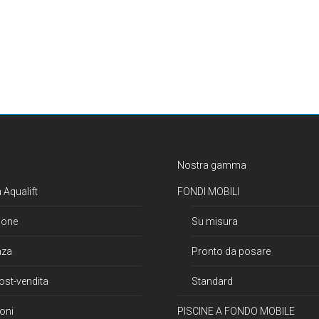
Nostra gamma
 Aqualift
FONDI MOBILI
ione
Su misura
nza
Pronto da posare
ost-vendita
Standard
oni
PISCINE A FONDO MOBILE