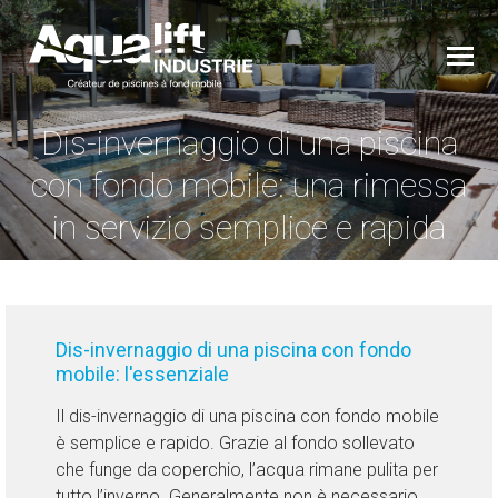
Dis-invernaggio di una piscina
con fondo mobile: una rimessa
You are here:
in servizio semplice e rapida
Dis-invernaggio di una piscina con fondo
mobile: l'essenziale
Il dis-invernaggio di una piscina con fondo mobile
è semplice e rapido. Grazie al fondo sollevato
che funge da coperchio, l’acqua rimane pulita per
tutto l’inverno. Generalmente non è necessario