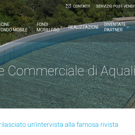
CONTATTI
SERVIZIO POST-VENDI
SCINE
FONDI
DIVENTATE
REALIZZAZIONI
FONDO MOBILE
MOBILI PRO
PARTNER
ore Commerciale di Aquali
ilasciato un’intervista alla famosa rivista