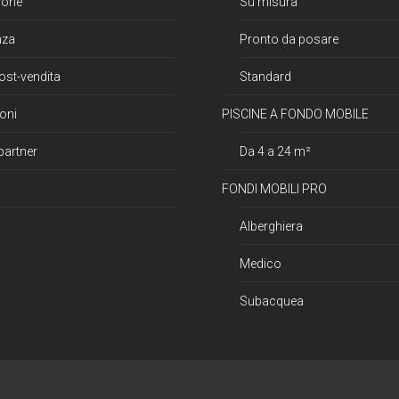
ione
Su misura
nza
Pronto da posare
ost-vendita
Standard
oni
PISCINE A FONDO MOBILE
partner
Da 4 a 24 m²
FONDI MOBILI PRO
Alberghiera
Medico
Subacquea