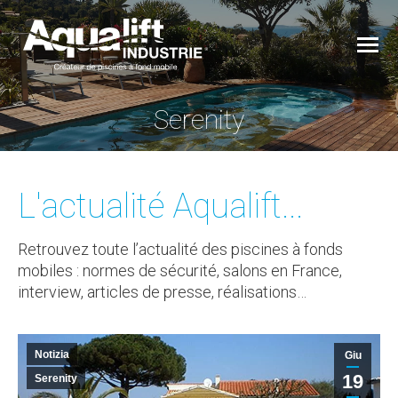
Serenity
You are here:
L'actualité Aqualift...
Retrouvez toute l’actualité des piscines à fonds
mobiles : normes de sécurité, salons en France,
interview, articles de presse, réalisations…
Notizia
Giu
19
Serenity