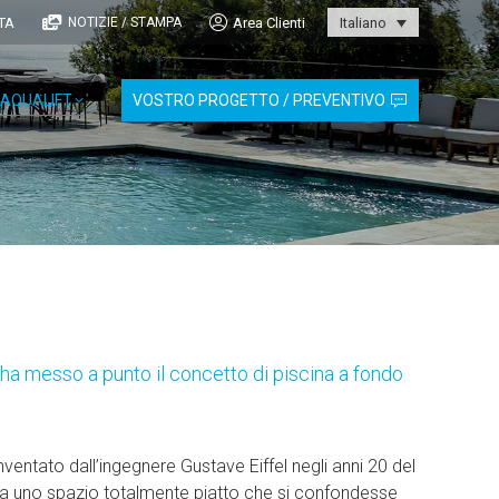
TA
Area Clienti
NOTIZIE / STAMPA
Italiano
AQUALIFT
VOSTRO PROGETTO / PREVENTIVO
 ha messo a punto il concetto di piscina a fondo
nventato dall’ingegnere Gustave Eiffel negli anni 20 del
i a uno spazio totalmente piatto che si confondesse