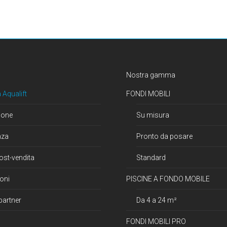
Nostra gamma
 Aqualift
FONDI MOBILI
ione
Su misura
nza
Pronto da posare
ost-vendita
Standard
oni
PISCINE A FONDO MOBILE
partner
Da 4 a 24 m²
FONDI MOBILI PRO