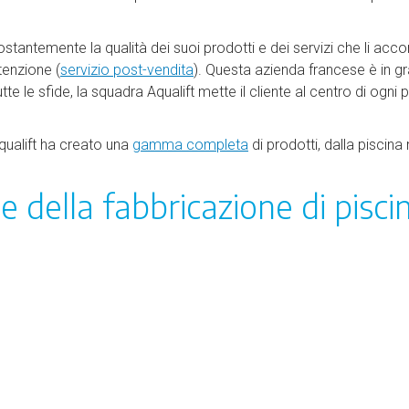
costantemente la qualità dei suoi prodotti e dei servizi che li ac
tenzione (
servizio post-vendita
). Questa azienda francese è in g
te le sfide, la squadra Aqualift mette il cliente al centro di ogni p
Aqualift ha creato una
gamma completa
di prodotti, dalla piscin
 della fabbricazione di piscin
I tre pilastri Aqualift
si 1.000 progetti realizzati, Aqualift è diventata il leader
mobile.