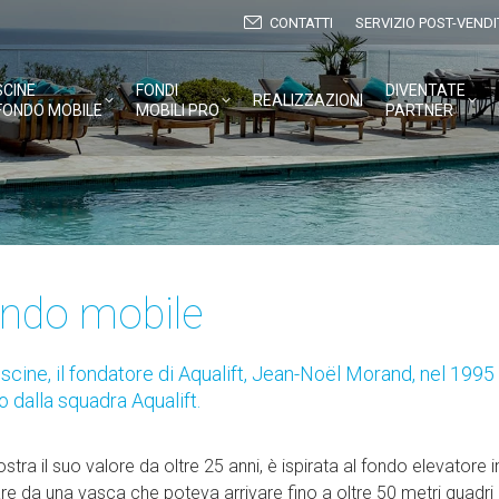
CONTATTI
SERVIZIO POST-VENDI
SCINE
FONDI
DIVENTATE
REALIZZAZIONI
FONDO MOBILE
MOBILI PRO
PARTNER
fondo mobile
cine, il fondatore di Aqualift, Jean-Noël Morand, nel 1995
 dalla squadra Aqualift.
ra il suo valore da oltre 25 anni, è ispirata al fondo elevatore i
are da una vasca che poteva arrivare fino a oltre 50 metri quadr