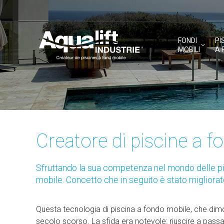
FONDI
PI
MOBILI
A 
You are here:
Home
Creatore di piscine a 
Sfruttando la sua competenza nel mondo delle pis
mobile. Concetto che in seguito è stato migliorato
Questa tecnologia di piscina a fondo mobile, che dimost
secolo scorso. La sfida era notevole: riuscire a pass