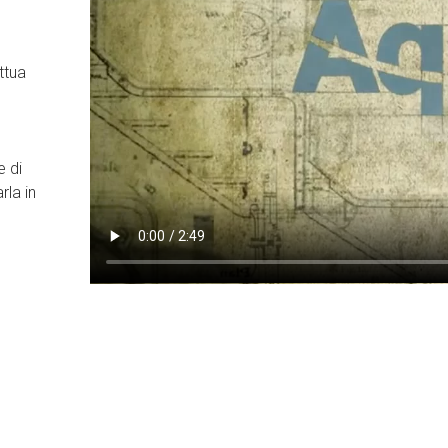
e
ettua
e di
rla in