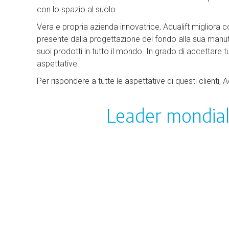
con lo spazio al suolo.
Vera e propria azienda innovatrice, Aqualift migliora 
presente dalla progettazione del fondo alla sua manu
suoi prodotti in tutto il mondo. In grado di accettare tut
aspettative.
Per rispondere a tutte le aspettative di questi clienti, 
Leader mondiale
Grazie alla sua tecnologia brevettata e con qua