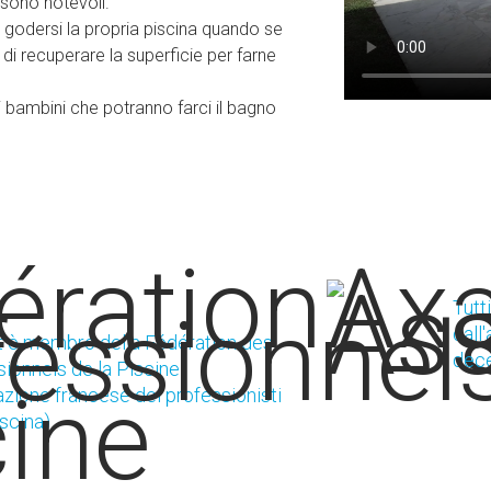
 sono notevoli.
i godersi la propria piscina quando se
i recuperare la superficie per farne
i bambini che potranno farci il bagno
Tutt
dall
ft è membro della Fédération des
dec
ionnels de la Piscine
zione francese dei professionisti
iscina)