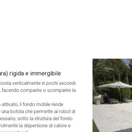
 o uno studio
le?
ra) rigida e immergibile
sposta verticalmente in pochi secondi.
tà, facendo comparire o scomparire la
ttivato, il fondo mobile rende
e una botola che permette al robot di
essario, sotto la struttura del fondo.
volmente la dispersione di calore e