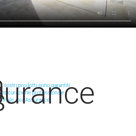
i i nostri prodotti sono garantiti
'assicurazione professionale
ennale Axa Assurance