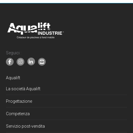
in
in
in
in
new
new
new
new
window
window
window
window
Seguici :
Aqualift
La società Aqualift
Progettazione
Competenza
Servizio post-vendita