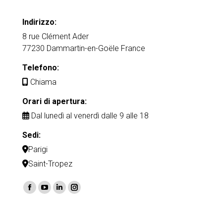
Indirizzo:
8 rue Clément Ader
77230 Dammartin-en-Goële France
Telefono:
Chiama
Orari di apertura:
Dal lunedì al venerdì dalle 9 alle 18
Sedi:
Parigi
Saint-Tropez
Find us on:
Facebook
YouTube
Linkedin
Instagram
page
page
page
page
opens
opens
opens
opens