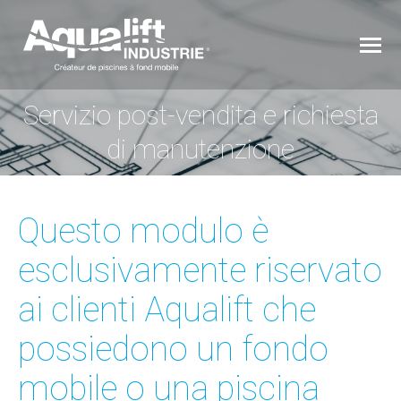
Servizio post-vendita e richiesta
You are here:
di manutenzione
Questo modulo è
esclusivamente riservato
ai clienti Aqualift che
possiedono un fondo
mobile o una piscina