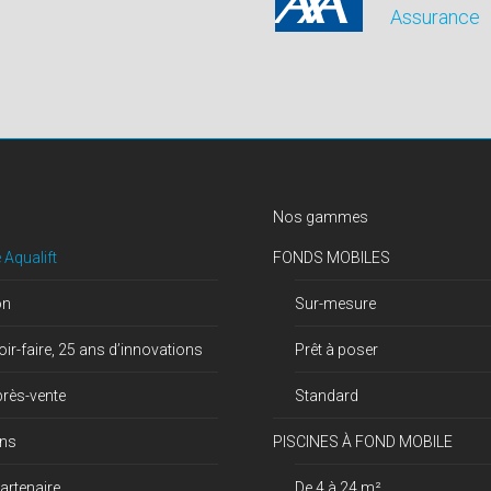
Assurance
Nos gammes
 Aqualift
FONDS MOBILES
on
Sur-mesure
ir-faire, 25 ans d’innovations
Prêt à poser
près-vente
Standard
ons
PISCINES À FOND MOBILE
artenaire
De 4 à 24 m²