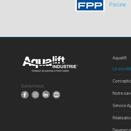
Piscine
Aqualift
La société
Concepti
Suivez-nous :
Notre savo
Service A
Réalisati
Devenez p