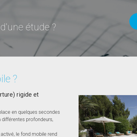
 d'une étude ?
le ?
ture) rigide et
éplace en quelques secondes
 différentes profondeurs,
activé, le fond mobile rend