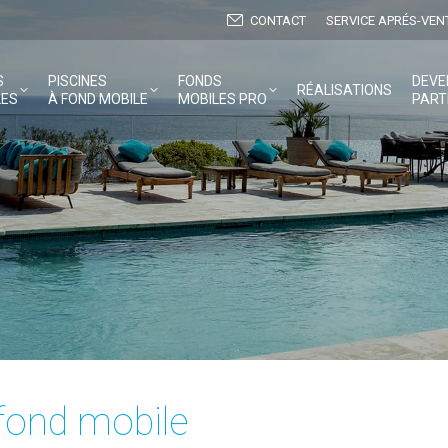
CONTACT
SERVICE APRÉS-VEN
S
PISCINES
FONDS
DEVE
RÉALISATIONS
LES
À FOND MOBILE
MOBILES PRO
PART
 fond mobile