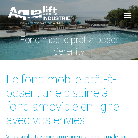
Fond mobile prêt-à-poser
Vous êtes ici :
Serenity
Le fond mobile prêt-à-
poser : une piscine à
fond amovible en ligne
avec vos envies
Vous souhaitez construire une piscine originale qui