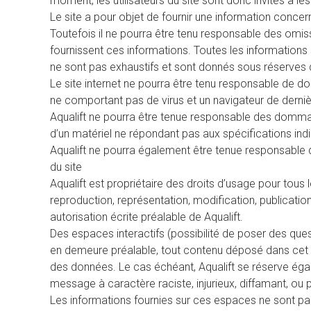
moment, les utilisateurs du site sont donc invités à le
Le site a pour objet de fournir une information concern
Toutefois il ne pourra être tenu responsable des omiss
fournissent ces informations. Toutes les informations so
ne sont pas exhaustifs et sont donnés sous réserves 
Le site internet ne pourra être tenu responsable de dom
ne comportant pas de virus et un navigateur de derniè
Aqualift ne pourra être tenue responsable des dommages d
d’un matériel ne répondant pas aux spécifications indiq
Aqualift ne pourra également être tenue responsable 
du site
Aqualift est propriétaire des droits d’usage pour tous
reproduction, représentation, modification, publication
autorisation écrite préalable de Aqualift.
Des espaces interactifs (possibilité de poser des quest
en demeure préalable, tout contenu déposé dans cet esp
des données. Le cas échéant, Aqualift se réserve égale
message à caractère raciste, injurieux, diffamant, ou p
Les informations fournies sur ces espaces ne sont pas 