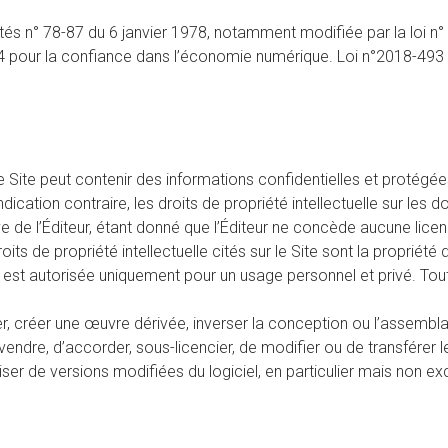
rtés n° 78-87 du 6 janvier 1978, notamment modifiée par la loi n°
2004 pour la confiance dans l’économie numérique. Loi n°2018-493 
 ce Site peut contenir des informations confidentielles et protégées
 indication contraire, les droits de propriété intellectuelle sur l
e de l’Éditeur, étant donné que l’Éditeur ne concède aucune licen
oits de propriété intellectuelle cités sur le Site sont la propriété d
 est autorisée uniquement pour un usage personnel et privé. Toute
ifier, créer une œuvre dérivée, inverser la conception ou l’assemb
vendre, d’accorder, sous-licencier, de modifier ou de transférer le
tiliser de versions modifiées du logiciel, en particulier mais non