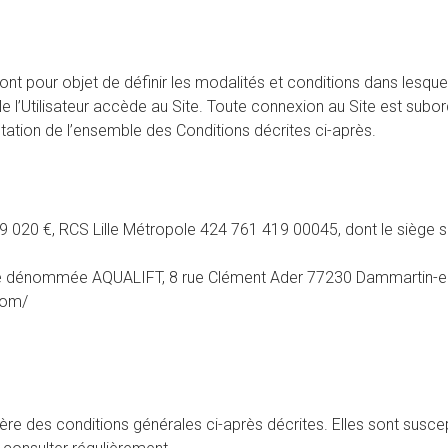
ont pour objet de définir les modalités et conditions dans lesquell
quelle l’Utilisateur accède au Site. Toute connexion au Site est s
ptation de l’ensemble des Conditions décrites ci-après.
9 020 €, RCS Lille Métropole 424 761 419 00045, dont le siège s
limitée dénommée AQUALIFT, 8 rue Clément Ader 77230 Dammartin
com/
entière des conditions générales ci-après décrites. Elles sont sus