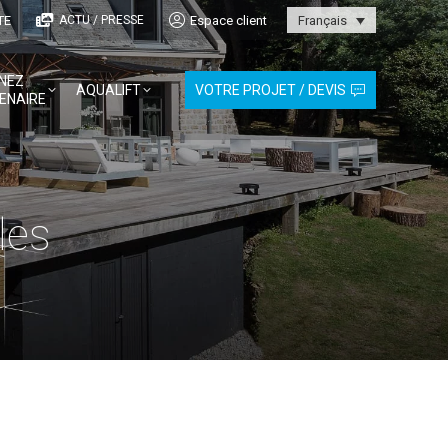
TE
Espace client
ACTU / PRESSE
Français
NEZ
AQUALIFT
VOTRE PROJET / DEVIS
ENAIRE
les