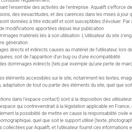
s consulter régulièrement.
ant l’ensemble des activités de l’entreprise. Aqualift s’efforce d
ions, des inexactitudes, et des carences dans les mises à jour qu’
nt données à titre indicatif et sont susceptibles d’évoluer. Par ai
de modifications apportées depuis leur publication.
mages matériels liés à son utilisation. L’utilisateur du site s’eng
re génération.
irects et indirects causés au matériel de l’utilisateur, lors de l’a
uées, soit de l’apparition d’un bug ou d’une incompatibilité.
des dommages indirects (tels par exemple qu’une perte de marché
 les éléments accessibles sur le site, notamment les textes, ima
, adaptation de tout ou partie des éléments du site, quel que soit 
ions dans l’espace contact) sont à la disposition des utilisateur
ace qui contreviendrait à la législation applicable en France, en
ment la possibilité de mettre en cause la responsabilité civile e
ornographique, quel que soit le support utilisé (texte, photograph
collectées par Aqualift, et l’utilisateur fournit ces information