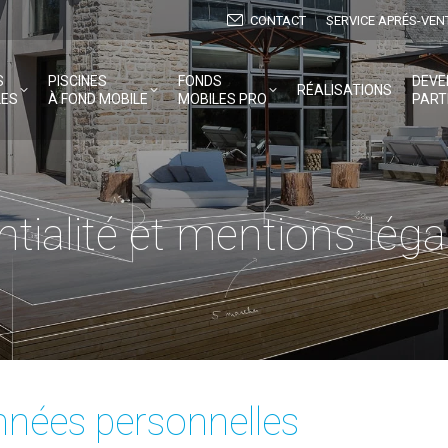
CONTACT
SERVICE APRÉS-VEN
S
PISCINES
FONDS
DEVE
RÉALISATIONS
LES
À FOND MOBILE
MOBILES PRO
PART
ntialité et mentions léga
nnées personnelles