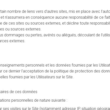
in nombre de liens vers d’autres sites, mis en place avec l’autori
tés, et n’assumera en conséquence aucune responsabilité de ce fait
e de ces sites ou sources externes, et décline toute responsabilit
ites ou sources externes.
ous dommages ou pertes, avérés ou allégués, découlant de l’utilis
urces externes.
renseignements personnels et les données fournies par les Utilisa
ur ce dernier l’acceptation de la politique de protection des donn
s fournies par les Utilisateurs sur le Site.
nataires de ces données
ormations personnelles de nature suivante :
t sur ses visites sur le Site (notamment adresse IP, situation géog