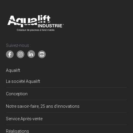
new
new
new
new
window
window
window
window
Suivez-nous :
Aqualift
La société Aqualift
Conception
Notre savoir-faire, 25 ans d’innovations
Service Après-vente
Réalisations