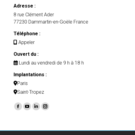
Adresse :
8 rue Clément Ader
77230 Dammartin-en-Goële France
Téléphone :
Appeler
Ouvert du :
Lundi au vendredi de 9 h à 18 h
Implantations :
Paris
Saint-Tropez
Trouvez nous sur :
Facebook
YouTube
LinkedIn
Instagram
page
page
page
page
opens
opens
opens
opens
in
in
in
in