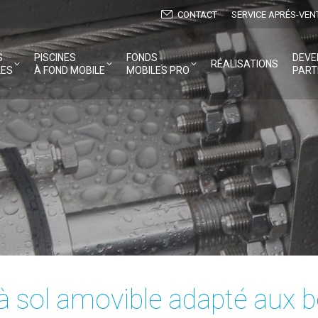
CONTACT
SERVICE APRÉS-VEN
S
PISCINES
FONDS
DEVE
RÉALISATIONS
LES
À FOND MOBILE
MOBILES PRO
PART
à sol amovible adapté aux 