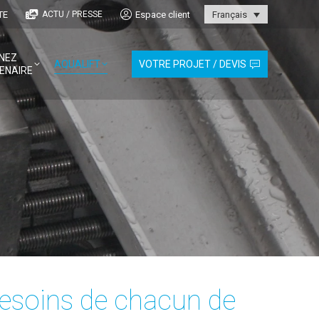
TE
Espace client
ACTU / PRESSE
Français
NEZ
AQUALIFT
VOTRE PROJET / DEVIS
ENAIRE
besoins de chacun de