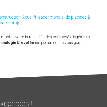
onstruction. Aqualift leader mondial de piscines à
votre projet.
d mobile. Notre bureau d’études composé d’ingénieurs
chnologie brevetée
unique au monde vous garantit
xigences !