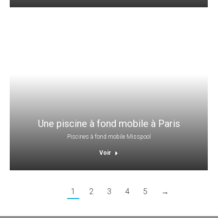
Une piscine à fond mobile à Paris
Piscines à fond mobile Misspool
Voir
1
2
3
4
5
→