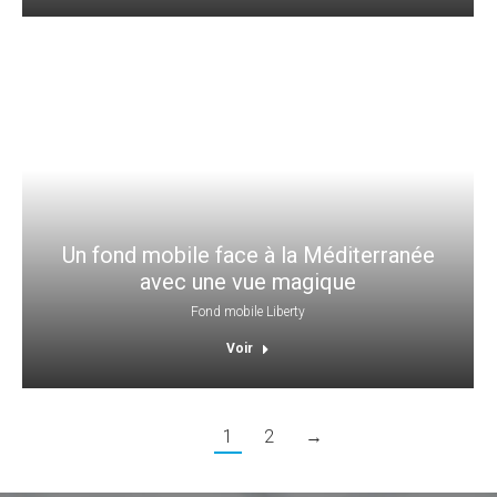
Un fond mobile face à la Méditerranée
avec une vue magique
Fond mobile Liberty
Voir
1
2
→