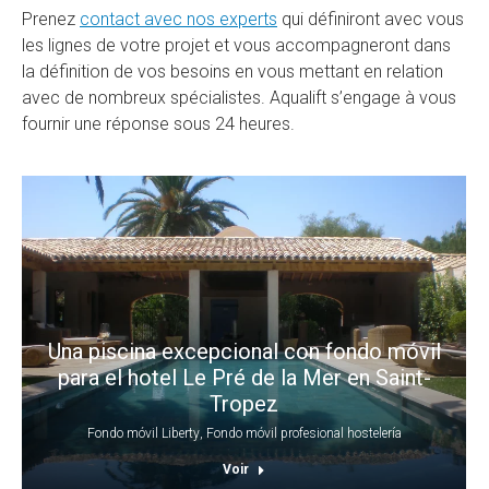
Prenez
contact avec nos experts
qui définiront avec vous
les lignes de votre projet et vous accompagneront dans
la définition de vos besoins en vous mettant en relation
avec de nombreux spécialistes. Aqualift s’engage à vous
fournir une réponse sous 24 heures.
Una piscina excepcional con fondo móvil
para el hotel Le Pré de la Mer en Saint-
Tropez
Fondo móvil Liberty
,
Fondo móvil profesional hostelería
Voir