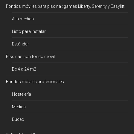
Fondos móviles para piscina : gamas Liberty, Serenity y Easylift
A la medida
Listo para instalar
Estándar
Piscinas con fondo móvil
De 4 a 24 m2
Fondos móviles profesionales
Hostelería
Mëdica
Buceo