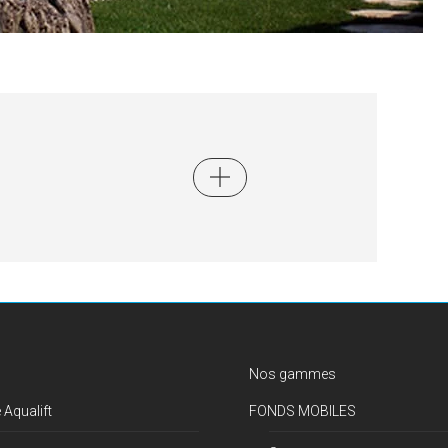
Nos gammes
 Aqualift
FONDS MOBILES