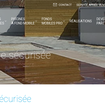
CONTACT
SERVICE APRÉS-VEN
S
PISCINES
FONDS
DEVE
RÉALISATIONS
LES
À FOND MOBILE
MOBILES PRO
PART
e sécurisée
écurisée