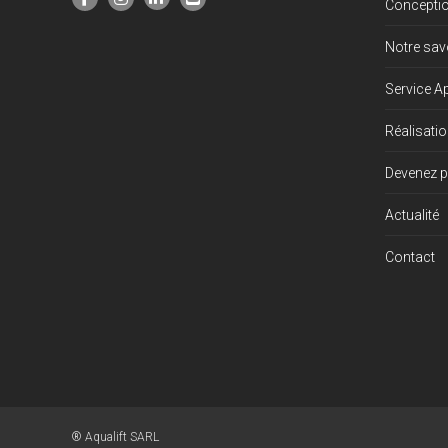
Concepti
Notre savo
Service A
Réalisati
Devenez p
Actualité
Contact
® Aqualift SARL