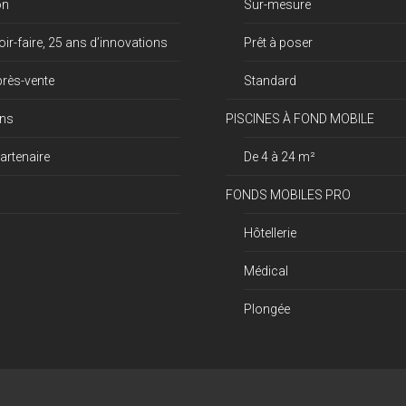
on
Sur-mesure
ir-faire, 25 ans d’innovations
Prêt à poser
près-vente
Standard
ons
PISCINES À FOND MOBILE
artenaire
De 4 à 24 m²
FONDS MOBILES PRO
Hôtellerie
Médical
Plongée