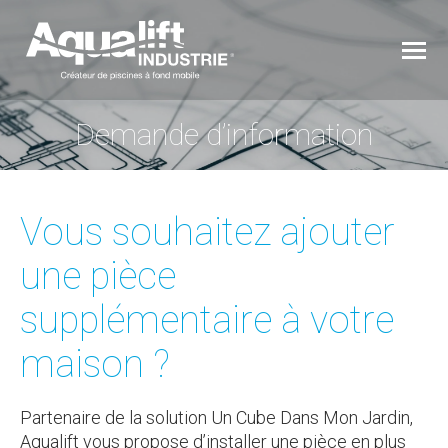
Demande d’information
Vous êtes ici :
Vous souhaitez ajouter
une pièce
supplémentaire à votre
maison ?
Partenaire de la solution Un Cube Dans Mon Jardin,
Aqualift vous propose d’installer une pièce en plus