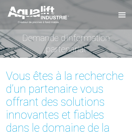
Demande d’information
Vous êtes ici :
partenariat
Vous êtes à la recherche
d’un partenaire vous
offrant des solutions
innovantes et fiables
dans le domaine de la