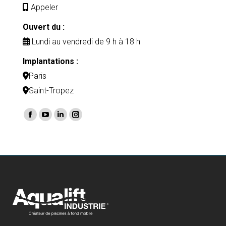
Appeler
Ouvert du :
Lundi au vendredi de 9 h à 18 h
Implantations :
Paris
Saint-Tropez
Trouvez nous sur :
Facebook
YouTube
LinkedIn
Instagram
page
page
page
page
opens
opens
opens
opens
in
in
in
in
new
new
new
new
window
window
window
window