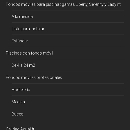
Fondos móviles para piscina : gamas Liberty, Serenity y Easylift
A la medida
Listo para instalar
Estándar
Piscinas con fondo móvil
De 4 a 24 m2
Fondos móviles profesionales
Hostelería
Mëdica
Buceo
Calidad Aqualift