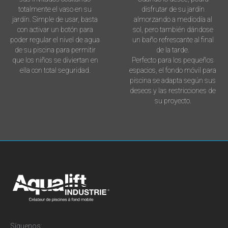
totalmente el vaso en su
disfrutar de su jardín
jardín. Simple de usar, basta
almorzando a mediodía al
con activar un botón para
sol, pero también dándose
poder regular el nivel de agua
un baño refrescante al final
de su piscina para permitir
de la tarde.
que los niños se diviertan en
Perfecto para los pequeños
ella con total seguridad.
espacios, el fondo móvil para
piscina se adapta según sus
deseos y las restricciones de
su proyecto.
Síguenos: