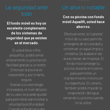
La seguridad ante
Un ahorro notable
todo
Con su piscina con fondo
móvil Aqualift, usted hace
El fondo móvil es hoy un
ahorros.
excelente complemento
de los sistemas de
Efectivamente, la “cubierta”
seguridad que ya existen
móvil de su vaso permite
en el mercado.
protegerla de la suciedad y
conservar un agua limpia y
Si usted tiene niños
cristalina. Se acabaron las
pequeños, podrá cerrar
duras tareas de limpieza. El
enteramente su piscina con
fondo móvil protege su
facilidad gracias a un botón.
piscina durante el invierno
Entonces la piscina es
para permitirle un
inaccesible y, por lo tanto,
mantenimiento mínimo en
segura.
su reapertura. En verano,
Gracias a su tecnología
también podrá impedir la
innovadora, el nivel del piso
evaporación del agua
de su vaso se puede ajustar
cerrando su piscina cuando
para permitirle administrar a
no la utilice.
voluntad la profundidad.
Cuando el fondo se sube