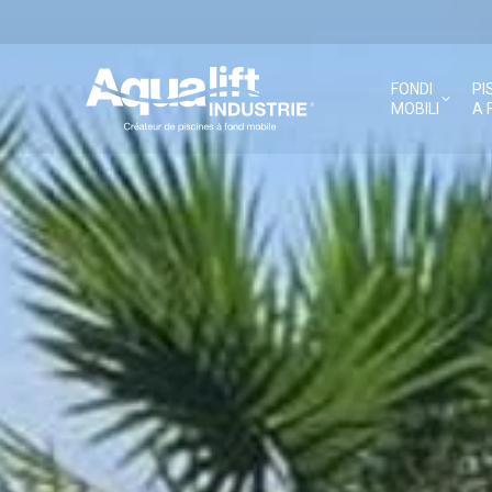
FONDI
PI
MOBILI
A 