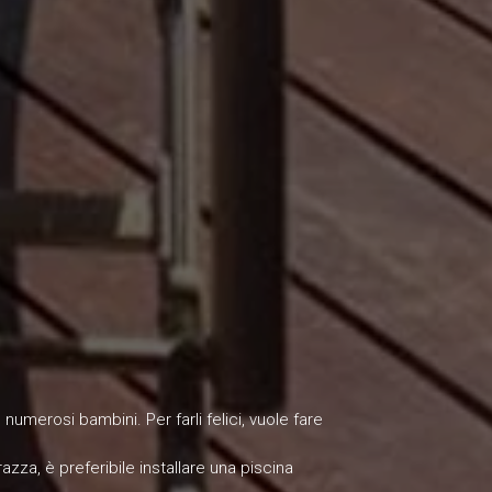
numerosi bambini. Per farli felici, vuole fare
azza, è preferibile installare una piscina