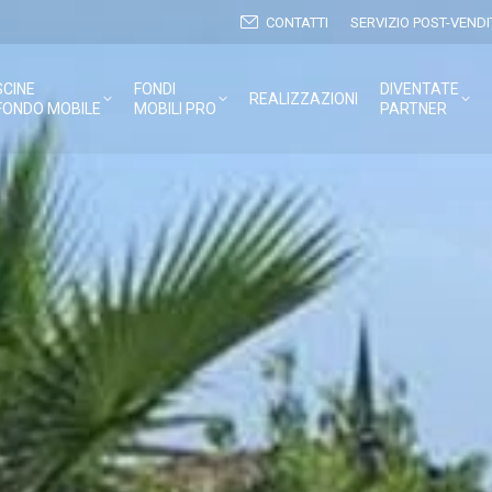
CONTATTI
SERVIZIO POST-VENDI
SCINE
FONDI
DIVENTATE
REALIZZAZIONI
FONDO MOBILE
MOBILI PRO
PARTNER