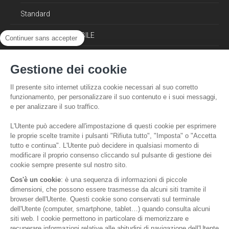
Standard
PISCINE A FONDO MOBILE
Continuer sans accepter
Da 4 a 24 m²
Gestione dei cookie
FONDI MOBILI PRO
Il presente sito internet utilizza cookie necessari al suo corretto
funzionamento, per personalizzare il suo contenuto e i suoi messaggi,
Alberghiera
e per analizzare il suo traffico.
Medico
L'Utente può accedere all'impostazione di questi cookie per esprimere
le proprie scelte tramite i pulsanti "Rifiuta tutto", "Imposta" o "Accetta
Subacquea
tutto e continua". L'Utente può decidere in qualsiasi momento di
modificare il proprio consenso cliccando sul pulsante di gestione dei
cookie sempre presente sul nostro sito.
Qualità Aqualift
Cos'è un cookie
: è una sequenza di informazioni di piccole
dimensioni, che possono essere trasmesse da alcuni siti tramite il
browser dell'Utente. Questi cookie sono conservati sul terminale
dell'Utente (computer, smartphone, tablet…) quando consulta alcuni
siti web. I cookie permettono in particolare di memorizzare e
recuperare informazioni relative alle abitudini di navigazione dell'Utente