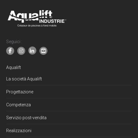
new
new
new
new
window
window
window
window
Seguici :
Aqualift
La società Aqualift
Progettazione
Competenza
Servizio post-vendita
Realizzazioni