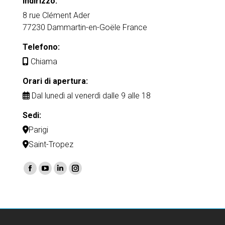
Indirizzo:
8 rue Clément Ader
77230 Dammartin-en-Goële France
Telefono:
Chiama
Orari di apertura:
Dal lunedì al venerdì dalle 9 alle 18
Sedi:
Parigi
Saint-Tropez
Find us on:
Facebook
YouTube
Linkedin
Instagram
page
page
page
page
opens
opens
opens
opens
in
in
in
in